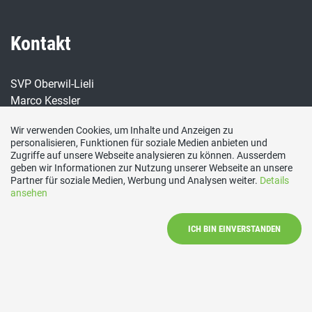
Kontakt
SVP Oberwil-Lieli
Marco Kessler
8966 Oberwil-Lieli
Wir verwenden Cookies, um Inhalte und Anzeigen zu
info(at)svp-oberwil-lieli(dot)ch
personalisieren, Funktionen für soziale Medien anbieten und
Zugriffe auf unsere Webseite analysieren zu können. Ausserdem
Social Media
geben wir Informationen zur Nutzung unserer Webseite an unsere
Partner für soziale Medien, Werbung und Analysen weiter.
Details
ansehen
Besuchen Sie uns bei:
ICH BIN EINVERSTANDEN
Impressum
|
Datenschutzerklärung
|
Mitglied werden
|